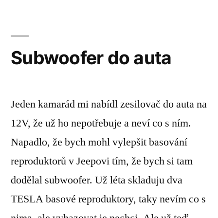
pos
Subwoofer do auta
Jeden kamarád mi nabídl zesilovač do auta na
12V, že už ho nepotřebuje a neví co s ním.
Napadlo, že bych mohl vylepšit basování
reproduktorů v Jeepovi tím, že bych si tam
dodělal subwoofer. Už léta skladuju dva
TESLA basové reproduktory, taky nevím co s
nima, ale vyhazovat je nechci. Ale už teď