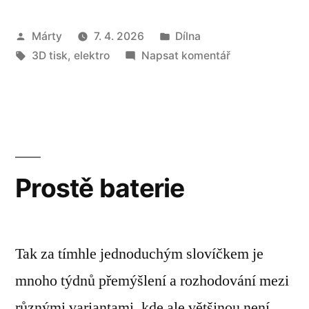
box
Autor
Publikováno
Márty
7. 4. 2026
Dílna
pro
Štítky:
v
pro
3D tisk
,
elektro
Napsat komentář
Roland
Nabíjecí
Mobile
battery
box
Cube“
pro
Roland
Mobile
Prostě baterie
Cube
Tak za tímhle jednoduchým slovíčkem je
mnoho týdnů přemýšlení a rozhodování mezi
různými variantami, kde ale většinou není