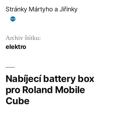
Přejít
Stránky Mártyho a Jiřinky
k
obsahu
webu
Archiv štítku:
elektro
Nabíjecí battery box
pro Roland Mobile
Cube