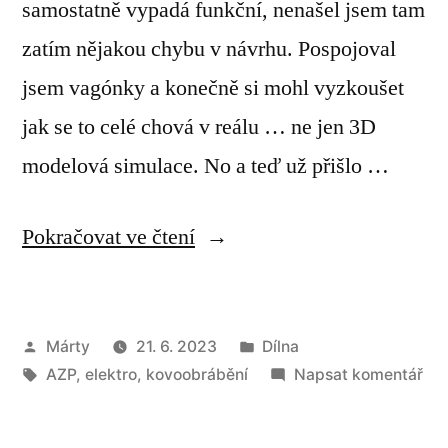
samostatně vypadá funkční, nenašel jsem tam
zatím nějakou chybu v návrhu. Pospojoval
jsem vagónky a konečně si mohl vyzkoušet
jak se to celé chová v reálu … ne jen 3D
modelová simulace. No a teď už přišlo …
„Zatáčí,
Pokračovat ve čtení
jezdí,
poslouchá“
Autor
Publikováno
Márty
21. 6. 2023
Dílna
Štítky:
v
pro
AZP
,
elektro
,
kovoobrábění
Napsat komentář
Zat
jez