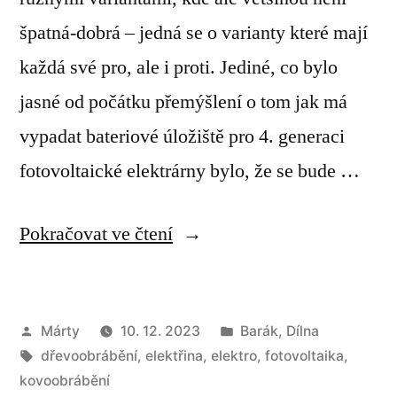
špatná-dobrá – jedná se o varianty které mají
každá své pro, ale i proti. Jediné, co bylo
jasné od počátku přemýšlení o tom jak má
vypadat bateriové úložiště pro 4. generaci
fotovoltaické elektrárny bylo, že se bude …
„Prostě
Pokračovat ve čtení
baterie“
Autor
Publikováno
Márty
10. 12. 2023
Barák
,
Dílna
Štítky:
v
dřevoobrábění
,
elektřina
,
elektro
,
fotovoltaika
,
kovoobrábění