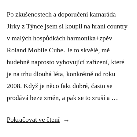
Po zkušenostech a doporučení kamaráda
Jirky z Týnce jsem si koupil na hraní country
v malých hospůdkách harmonika+zpěv
Roland Mobile Cube. Je to skvělé, mě
hudebně naprosto vyhovující zařízení, které
je na trhu dlouhá léta, konkrétně od roku
2008. Když je něco fakt dobré, často se
prodává beze změn, a pak se to zruší a …
„Nabíjecí
Pokračovat ve čtení
battery