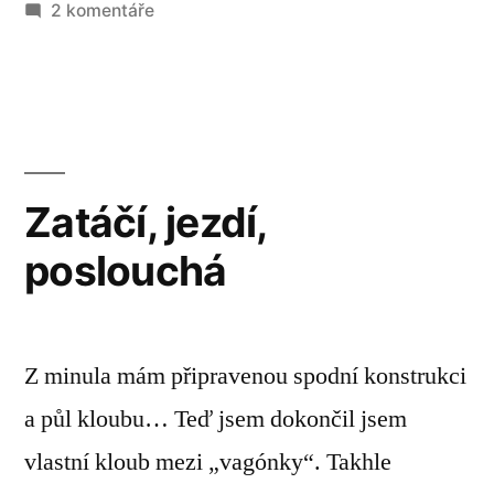
u
2 komentáře
textu
s
názvem
Prostě
baterie
Zatáčí, jezdí,
poslouchá
Z minula mám připravenou spodní konstrukci
a půl kloubu… Teď jsem dokončil jsem
vlastní kloub mezi „vagónky“. Takhle