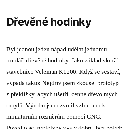
Dřevěné hodinky
Byl jednou jeden nápad udělat jednomu
truhláři dřevěné hodinky. Jako základ slouží
stavebnice Veleman K1200. Když se sestaví,
vypadá takto: Nejdřív jsem zkoušel prototyp
z překližky, abych ušetřil cenné dřevo mých
omylů. Výrobu jsem zvolil vzhledem k
miniaturním rozměrům pomocí CNC.
Povedlo se, prototypy vyšly dobře, bez potřeb