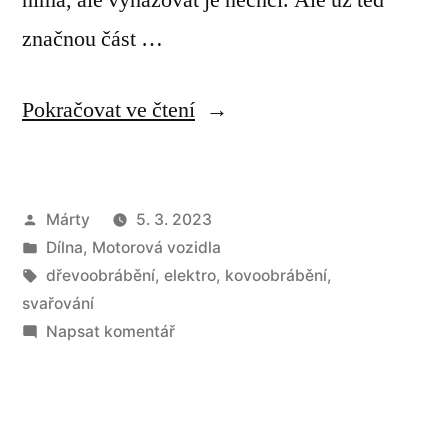
značnou část …
„Subwoofer
Pokračovat ve čtení
do
auta“
Autor
Márty
5. 3. 2023
Publikováno
Dílna
,
Motorová vozidla
v
Štítky:
dřevoobrábění
,
elektro
,
kovoobrábění
,
svařování
pro
Napsat komentář
Subwoofer
do
auta