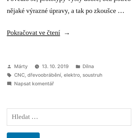
nějaké výrazné úpravy, a tak po zkoušce …
„Dřevěné
Pokračovat ve čtení
hodinky“
Autor
Publikováno
Márty
13. 10. 2019
Dílna
Štítky:
v
CNC
,
dřevoobrábění
,
elektro
,
soustruh
pro
Napsat komentář
Dřevěné
hodinky
Vyhledávání