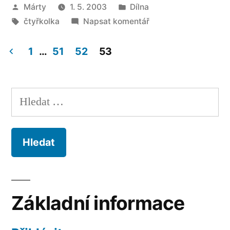
Autor
Publikováno
Márty
1. 5. 2003
Dílna
Úvod
Štítky:
v
pro
čtyřkolka
Napsat komentář
aneb
Dětská
jak
čtyřkolka
1
…
51
52
53
–
Navigace
to
Úvod
všechno
pro
aneb
Vyhledávání
jak
začalo“
příspěvky
to
všechno
začalo
Základní informace