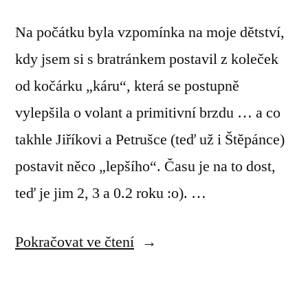
Na počátku byla vzpomínka na moje dětství,
kdy jsem si s bratránkem postavil z koleček
od kočárku „káru“, která se postupně
vylepšila o volant a primitivní brzdu … a co
takhle Jiříkovi a Petrušce (teď už i Štěpánce)
postavit něco „lepšího“. Času je na to dost,
teď je jim 2, 3 a 0.2 roku :o). …
„Dětská
Pokračovat ve čtení
čtyřkolka
–