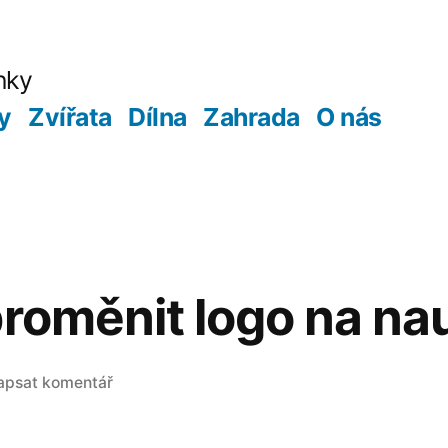
nky
ky
Zvířata
Dílna
Zahrada
O nás
proměnit logo na na
pro
apsat komentář
Jak
se