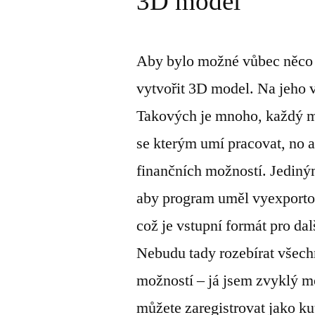
3D model
Aby bylo možné vůbec něco t
vytvořit 3D model. Na jeho 
Takových je mnoho, každý mů
se kterým umí pracovat, no a
finančních možností. Jediným
aby program uměl vyexportov
což je vstupní formát pro da
Nebudu tady rozebírat všech
možností – já jsem zvyklý 
můžete zaregistrovat jako ku