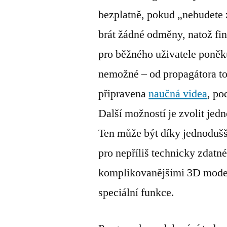
bezplatně, pokud „nebudete 
brát žádné odměny, natož fi
pro běžného uživatele poněku
nemožné – od propagátora to
připravena
naučná videa
, po
Další možností je zvolit je
Ten může být díky jednodušš
pro nepříliš technicky zdatné 
komplikovanějšími 3D model
speciální funkce.