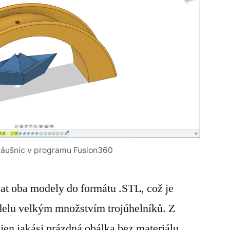
áušnic v programu Fusion360
at oba modely do formátu .STL, což je
delu velkým množstvím trojúhelníků. Z
jen jakási prázdná obálka bez materiálu