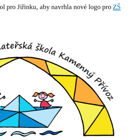
l pro Jiřinku, aby navrhla nové logo pro
dá
ZŠ
proměnit
logo
na
naušnice