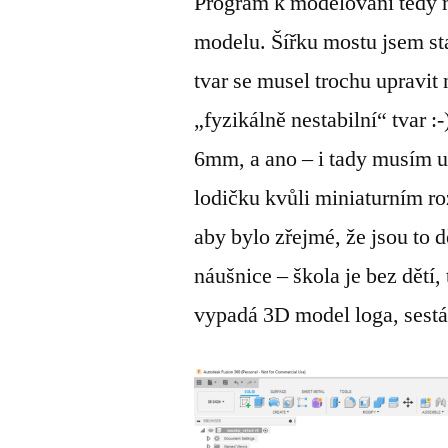
Program k modelování tedy m
modelu. Šířku mostu jsem s
tvar se musel trochu upravi
„fyzikálně nestabilní“ tvar :
6mm, a ano – i tady musím u
lodičku kvůli miniaturním r
aby bylo zřejmé, že jsou to
náušnice – škola je bez dětí, 
vypadá 3D model loga, sestá