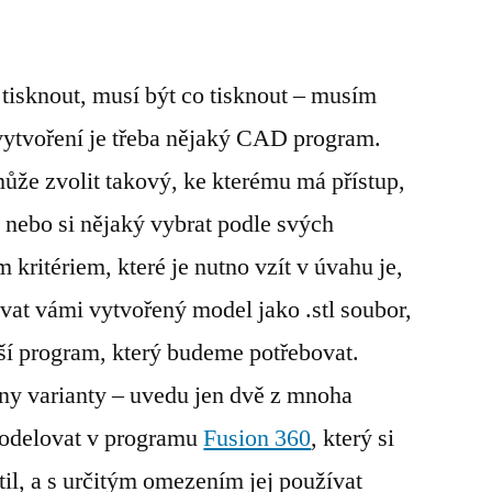
isknout, musí být co tisknout – musím
vytvoření je třeba nějaký CAD program.
že zvolit takový, ke kterému má přístup,
 nebo si nějaký vybrat podle svých
 kritériem, které je nutno vzít v úvahu je,
at vámi vytvořený model jako .stl soubor,
lší program, který budeme potřebovat.
ny varianty – uvedu jen dvě z mnoha
modelovat v programu
Fusion 360
, který si
til, a s určitým omezením jej používat