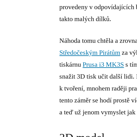
provedeny v odpovídajících b
takto malých dílků.
Náhoda tomu chtěla a zrovna
Středočeským Pirátům
za vý
tiskárnu
Prusa i3 MK3S
s tí
snažit 3D tisk učit další li
k tvoření, mnohem raději pra
tento záměr se hodí prostě ví
a teď už jenom vymyslet jak t