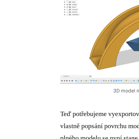
3D model n
Teď potřebujeme vyexportov
vlastně popsání povrchu mo
plného modelu se nyní stane 