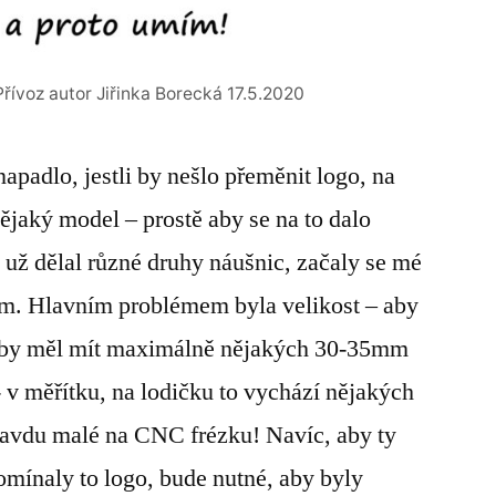
ívoz autor Jiřinka Borecká 17.5.2020
apadlo, jestli by nešlo přeměnit logo, na
 nějaký model – prostě aby se na to dalo
e už dělal různé druhy náušnic, začaly se mé
em. Hlavním problémem byla velikost – aby
t by měl mít maximálně nějakých 30-35mm
- v měřítku, na lodičku to vychází nějakých
ravdu malé na CNC frézku! Navíc, aby ty
omínaly to logo, bude nutné, aby byly