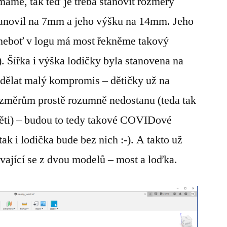
áme, tak teď je třeba stanovit rozměry
tanovil na 7mm a jeho výšku na 14mm. Jeho
t neboť v logu má most řekněme takový
-). Šířka i výška lodičky byla stanovena na
dělat malý kompromis – dětičky už na
ozměrům prostě rozumně nedostanu (teda tak
 děti) – budou to tedy takové COVIDové
tak i lodička bude bez nich :-). A takto už
vající se z dvou modelů – most a loďka.