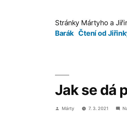
Přejít
k
Stránky Mártyho a Jiři
obsahu
Barák
Čtení od Jiřin
webu
Jak se dá 
Autor
Márty
7. 3. 2021
N