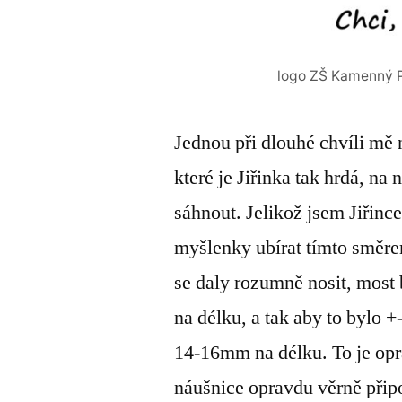
logo ZŠ Kamenný Př
Jednou při dlouhé chvíli mě n
které je Jiřinka tak hrdá, na
sáhnout. Jelikož jsem Jiřinc
myšlenky ubírat tímto směr
se daly rozumně nosit, mos
na délku, a tak aby to bylo +
14-16mm na délku. To je op
náušnice opravdu věrně přip