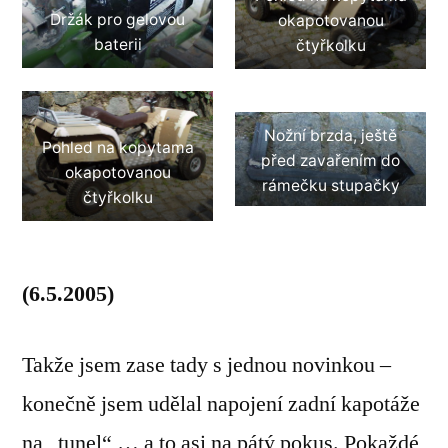
Držák pro gelovou
okapotovanou
baterii
čtyřkolku
Nožní brzda, ještě
Pohled na kopytama
před zavařením do
okapotovanou
rámečku stupačky
čtyřkolku
(6.5.2005)
Takže jsem zase tady s jednou novinkou –
konečně jsem udělal napojení zadní kapotáže
na „tunel“ … a to asi na pátý pokus. Pokaždé