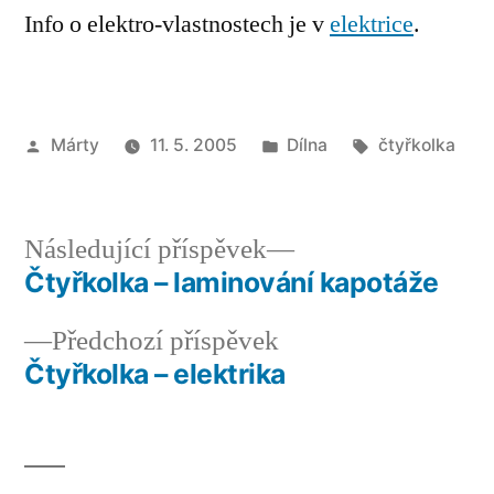
Info o elektro-vlastnostech je v
elektrice
.
Autor
Publikováno
Štítky:
Márty
11. 5. 2005
Dílna
čtyřkolka
v
Následující
Následující příspěvek
příspěvek:
Čtyřkolka – laminování kapotáže
Navigace
Předchozí
Předchozí příspěvek
pro
příspěvek:
Čtyřkolka – elektrika
příspěvek