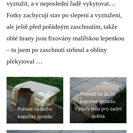
vyztužit, a v neposlední řadě vykytovat…
Fotky zachycují stav po slepení a vyztužení,
ale ještě před pořádným zaschnutím, takže
oblé hrany jsou fixovány malířskou lepenkou
– tu jsem po zaschnutí strhnul a obliny
překytoval …
Pohled na zadni
kapotaz zezadu.
Výřezy jsou pro zadní
Pohled na zadni
světla
kapotaz zpredu