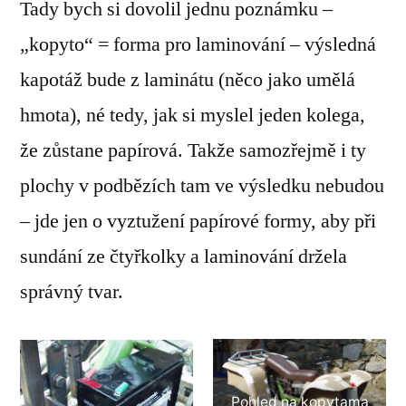
Tady bych si dovolil jednu poznámku –
„kopyto“ = forma pro laminování – výsledná
kapotáž bude z laminátu (něco jako umělá
hmota), né tedy, jak si myslel jeden kolega,
že zůstane papírová. Takže samozřejmě i ty
plochy v podbězích tam ve výsledku nebudou
– jde jen o vyztužení papírové formy, aby při
sundání ze čtyřkolky a laminování držela
správný tvar.
Pohled na kopytama