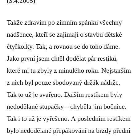
(3.4.2005)
kapot
Takže zdravím po zimním spánku všechny
nadšence, kteří se zajímají o stavbu dětské
čtyřkolky. Tak, a rovnou se do toho dáme.
Jako první jsem chtěl dodělat pár restíků,
které mi tu zbyly z minulého roku. Nejstarším
z nich byl pouze sbodovaný držák nádrže.
Tak to už je svařeno. Dalším restíkem byly
nedodělané stupačky – chyběla jim bočnice.
Tak i to už je vyřešeno. A posledním restíkem
bylo nedodělané přepákování na brzdy přední