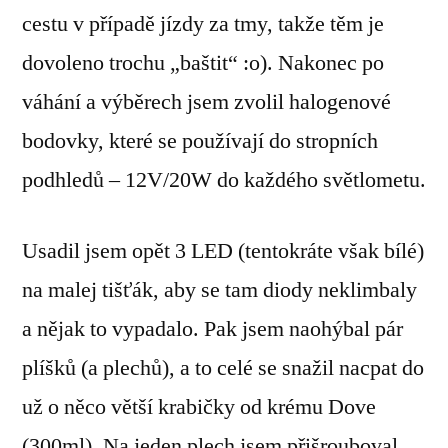
cestu v případě jízdy za tmy, takže těm je
dovoleno trochu „baštit“ :o). Nakonec po
váhání a výběrech jsem zvolil halogenové
bodovky, které se používají do stropních
podhledů – 12V/20W do každého světlometu.
Usadil jsem opět 3 LED (tentokráte však bílé)
na malej tišťák, aby se tam diody neklimbaly
a nějak to vypadalo. Pak jsem naohýbal pár
plíšků (a plechů), a to celé se snažil nacpat do
už o něco větší krabičky od krému Dove
(300ml). Na jeden plech jsem přišrouboval