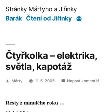
Přejít
Stránky Mártyho a Jiřinky
k
Barák
Čtení od Jiřinky
obsahu
webu
Čtyřkolka – elektrika,
světla, kapotáž
Autor
pro
Márty
11. 5. 2005
Napsat komentář
Čtyřko
–
Resty z minulého roku …
elektri
světla,